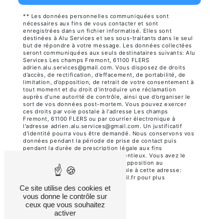
** Les données personnelles communiquées sont
nécessaires aux fins de vous contacter et sont
enregistrées dans un fichier informatisé. Elles sont
destinées à Alu Services et ses sous-traitants dans le seul
but de répondre à votre message. Les données collectées
seront communiquées aux seuls destinataires suivants: Alu
Services Les champs Fremont, 61100 FLERS
adrien.alu.services@gmail.com. Vous disposez de droits
d’accès, de rectification, d’effacement, de portabilité, de
limitation, d’opposition, de retrait de votre consentement à
tout moment et du droit d’introduire une réclamation
auprès d’une autorité de contrôle, ainsi que d’organiser le
sort de vos données post-mortem. Vous pouvez exercer
ces droits par voie postale à l'adresse Les champs
Fremont, 61100 FLERS ou par courrier électronique à
l'adresse adrien.alu.services@gmail.com. Un justificatif
d'identité pourra vous être demandé. Nous conservons vos
données pendant la période de prise de contact puis
pendant la durée de prescription légale aux fins
probatoires et de gestion des contentieux. Vous avez le
droit de vous inscrire sur la liste d'opposition au
démarchage téléphonique, disponible à cette adresse:
Bloctel.gouv.fr
. Consultez le site cnil.fr pour plus
d’informations sur vos droits.
Ce site utilise des cookies et
vous donne le contrôle sur
ceux que vous souhaitez
activer