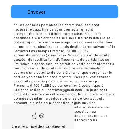
Envoyer
** Les données personnelles communiquées sont
nécessaires aux fins de vous contacter et sont
enregistrées dans un fichier informatisé. Elles sont
destinées à Alu Services et ses sous-traitants dans le seul
but de répondre à votre message. Les données collectées
seront communiquées aux seuls destinataires suivants: Alu
Services Les champs Fremont, 61100 FLERS
adrien.alu.services@gmail.com. Vous disposez de droits
d’accès, de rectification, d’effacement, de portabilité, de
limitation, d’opposition, de retrait de votre consentement à
tout moment et du droit d’introduire une réclamation
auprès d’une autorité de contrôle, ainsi que d’organiser le
sort de vos données post-mortem. Vous pouvez exercer
ces droits par voie postale à l'adresse Les champs
Fremont, 61100 FLERS ou par courrier électronique à
l'adresse adrien.alu.services@gmail.com. Un justificatif
d'identité pourra vous être demandé. Nous conservons vos
données pendant la période de prise de contact puis
pendant la durée de prescription légale aux fins
probatoires et de gestion des contentieux. Vous avez le
droit de vous inscrire sur la liste d'opposition au
démarchage téléphonique, disponible à cette adresse:
Bloctel.gouv.fr
. Consultez le site cnil.fr pour plus
d’informations sur vos droits.
Ce site utilise des cookies et